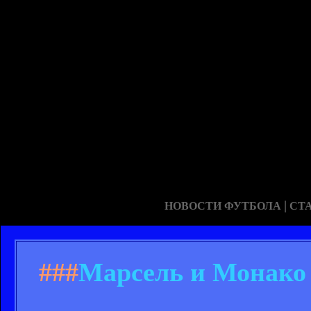
|
НОВОСТИ ФУТБОЛА
СТ
###
Марсель и Монако 